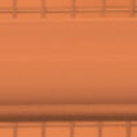
äufig gesucht:
Gleichstellung
Frauenquote
Inklusion
Gendern
Trans
Binär
Didaktik
Intersektionalität