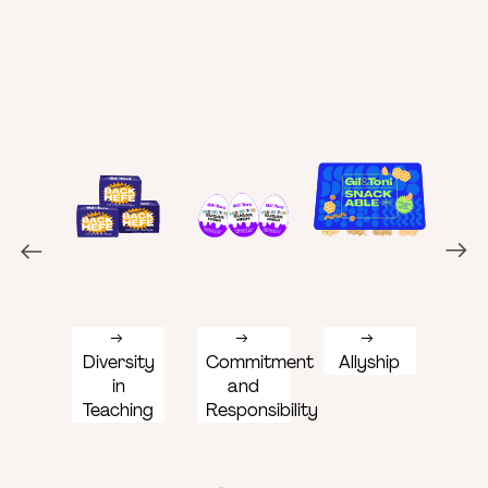
Diversity
Commitment
Allyship
Obj
in
and
Teaching
Responsibility
G
Re