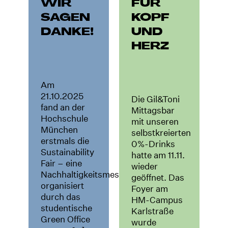
WIR
FÜR
HSTELLUNG
2
SAGEN
KOPF
e
DANKE!
UND
u
S
HERZ
G
r
W
G
Am
T
21.10.2025
Die Gil&Toni
d
fand an der
Mittagsbar
G
 –
Hochschule
mit unseren
D
München
selbstkreierten
f
erstmals die
0%-Drinks
S
Sustainability
hatte am 11.11.
d
em
Fair – eine
wieder
Nachhaltigkeitsmesse,
geöffnet. Das
s
organisiert
Foyer am
durch das
HM-Campus
studentische
Karlstraße
Green Office
wurde