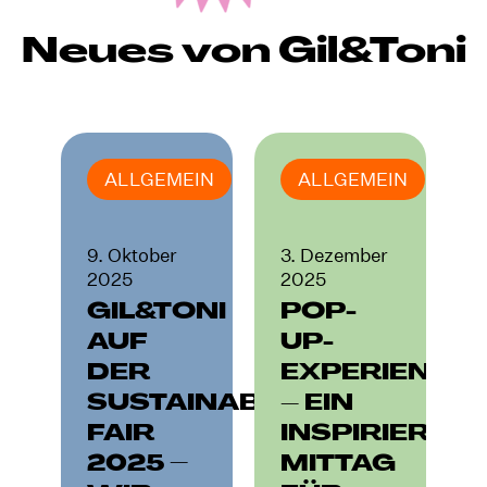
Neues von Gil&Toni
IN
ALLGEMEIN
ALLGEMEIN
5
9. Oktober
3. Dezember
2
2025
2025
2
NSAM
GIL&TONI
POP-
N:
AUF
UP-
DER
EXPERIENCE
SUSTAINABILITY
– EIN
FAIR
INSPIRIEREN
ER
2025 –
MITTAG
H