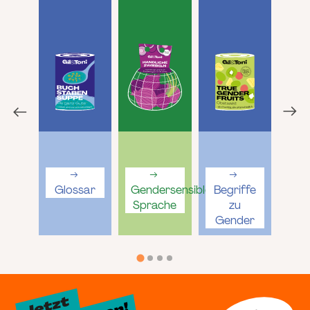
Glossar
Gendersensible
Begriffe
Sprache
zu
Gender