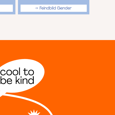
Feindbild Gender
G